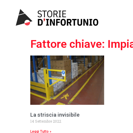
Vai
al
contenuto
Fattore chiave: Impi
La striscia invisibile
14 Settembre 2022
Leggi Tutto »