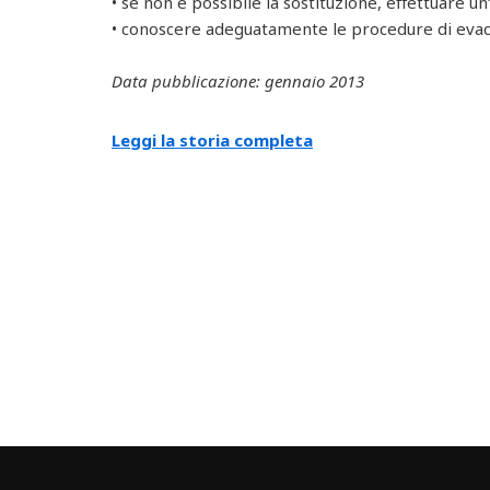
• se non è possibile la sostituzione, effettuare u
• conoscere adeguatamente le procedure di evac
Data pubblicazione: gennaio 2013
Leggi la storia completa