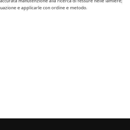
n’accurata manutenzione alla ricerca di fessure nelle lamiere;
uazione e applicarle con ordine e metodo.