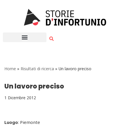
Vai
al
contenuto
Home
»
Risultati di ricerca
»
Un lavoro preciso
Un lavoro preciso
1 Dicembre 2012
Luogo
: Piemonte