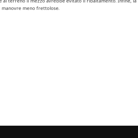
e al terreno il mezzo avrebbe evitato il ribaltamento. Infine, la
o manovre meno frettolose.