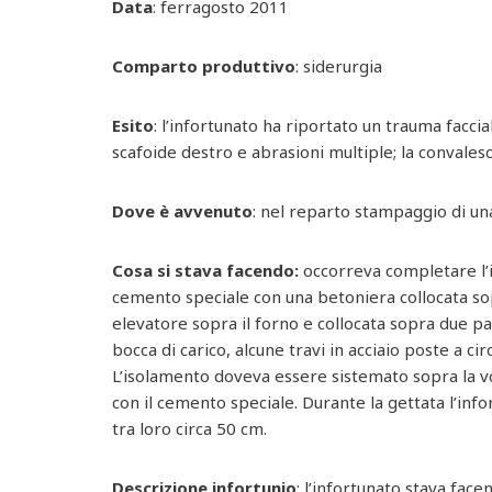
Data
: ferragosto 2011
Comparto produttivo
: siderurgia
Esito
: l’infortunato ha riportato un trauma faccia
scafoide destro e abrasioni multiple; la convales
Dove è avvenuto
: nel reparto stampaggio di una
Cosa si stava facendo:
occorreva completare l’i
cemento speciale con una betoniera collocata sop
elevatore sopra il forno e collocata sopra due p
bocca di carico, alcune travi in acciaio poste a ci
L’isolamento doveva essere sistemato sopra la v
con il cemento speciale. Durante la gettata l’info
tra loro circa 50 cm.
Descrizione infortunio
: l’infortunato stava fac