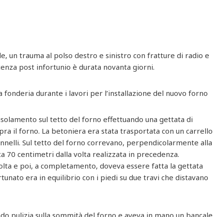
le, un trauma al polso destro e sinistro con fratture di radio e
cenza post infortunio è durata novanta giorni.
 fonderia durante i lavori per l’installazione del nuovo forno
solamento sul tetto del forno effettuando una gettata di
ra il forno. La betoniera era stata trasportata con un carrello
annelli. Sul tetto del forno correvano, perpendicolarmente alla
rca 70 centimetri dalla volta realizzata in precedenza.
olta e poi, a completamento, doveva essere fatta la gettata
rtunato era in equilibrio con i piedi su due travi che distavano
endo pulizia sulla sommità del forno e aveva in mano un bancale